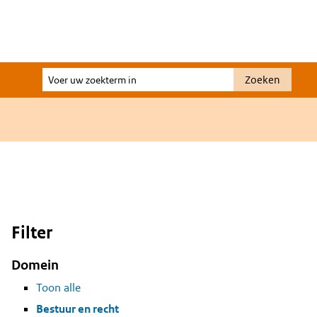
Voer
Zoeken
uw
zoekterm
in
Filter
Domein
Toon alle
Bestuur en recht