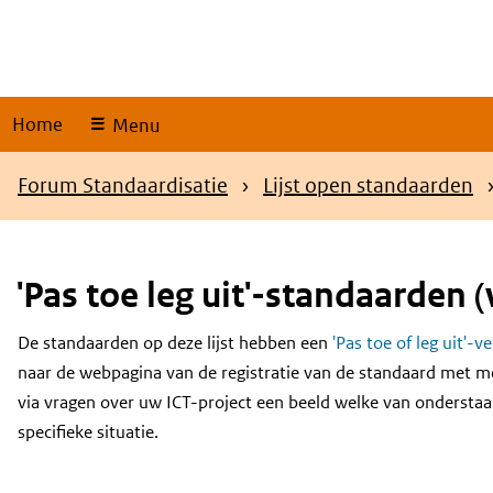
Skip
links
Home
Menu
Kruimelpad
Forum Standaardisatie
Lijst open standaarden
'Pas toe leg uit'-standaarden (
De standaarden op deze lijst hebben een
'Pas toe of leg uit'-v
Content
naar de webpagina van de registratie van de standaard met m
via vragen over uw ICT-project een beeld welke van onderstaa
specifieke situatie.