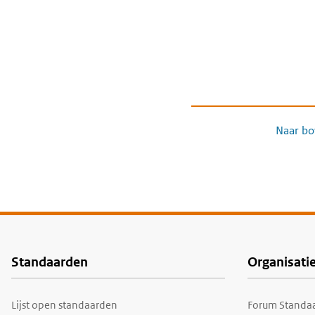
Naar bo
Standaarden
Organisati
Voet
Lijst open standaarden
Forum Standaa