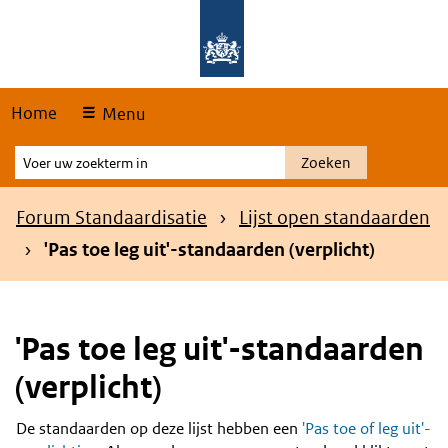
Skip
Overslaan en naar de hoofdnavigatie gaan
Overslaan en naar de inhoud gaan
links
Home
Menu
Voer
Zoeken
uw
zoekterm
Kruimelpad
Forum Standaardisatie
Lijst open standaarden
in
'Pas toe leg uit'-standaarden (verplicht)
'Pas toe leg uit'-standaarden
(verplicht)
De standaarden op deze lijst hebben een
'Pas toe of leg uit'-