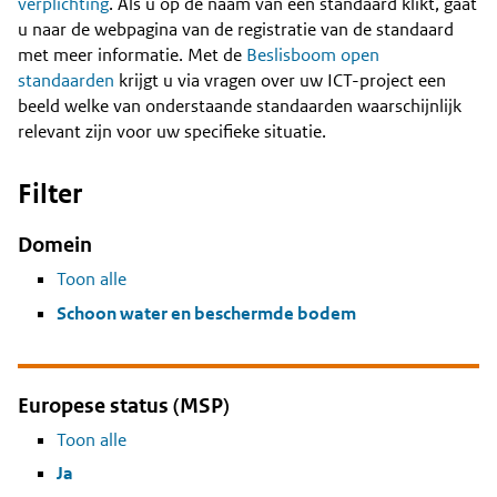
Content
verplichting
. Als u op de naam van een standaard klikt, gaat
u naar de webpagina van de registratie van de standaard
met meer informatie. Met de
Beslisboom open
standaarden
krijgt u via vragen over uw ICT-project een
beeld welke van onderstaande standaarden waarschijnlijk
relevant zijn voor uw specifieke situatie.
Filter
Domein
Toon alle
Schoon water en beschermde bodem
Europese status (MSP)
Toon alle
Ja