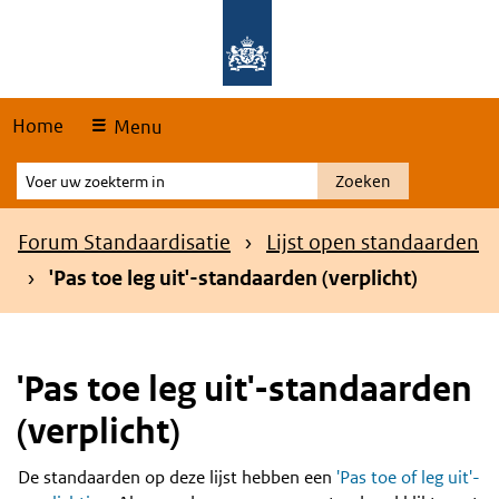
Skip
Overslaan en naar de hoofdnavigatie gaan
Overslaan en naar de inhoud gaan
links
Home
Menu
Voer
Zoeken
uw
zoekterm
Kruimelpad
Forum Standaardisatie
Lijst open standaarden
in
'Pas toe leg uit'-standaarden (verplicht)
'Pas toe leg uit'-standaarden
(verplicht)
De standaarden op deze lijst hebben een
'Pas toe of leg uit'-