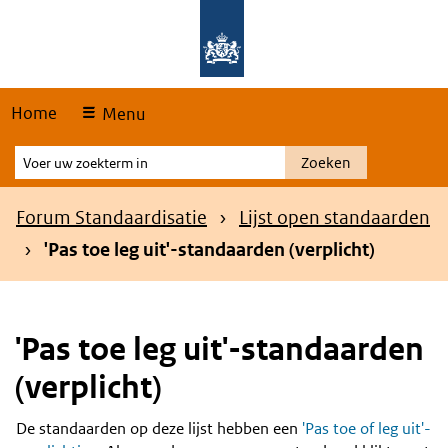
Skip
Overslaan en naar de hoofdnavigatie gaan
Overslaan en naar de inhoud gaan
links
Home
Menu
Voer
Zoeken
uw
zoekterm
Kruimelpad
Forum Standaardisatie
Lijst open standaarden
in
'Pas toe leg uit'-standaarden (verplicht)
'Pas toe leg uit'-standaarden
(verplicht)
De standaarden op deze lijst hebben een
'Pas toe of leg uit'-