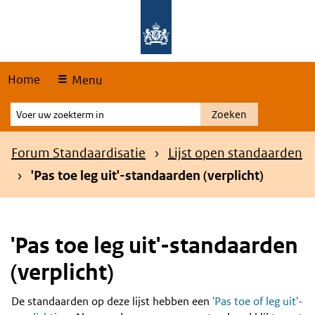
Skip
Overslaan en naar de hoofdnavigatie gaan
Overslaan en naar de inhoud gaan
links
Home
Menu
Voer
Zoeken
uw
zoekterm
Kruimelpad
Forum Standaardisatie
Lijst open standaarden
in
'Pas toe leg uit'-standaarden (verplicht)
'Pas toe leg uit'-standaarden
(verplicht)
De standaarden op deze lijst hebben een
'Pas toe of leg uit'-