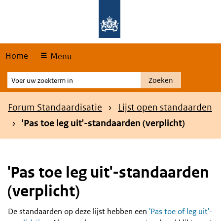
Skip
Overslaan en naar de hoofdnavigatie gaan
Overslaan en naar de inhoud gaan
links
Home
Menu
Voer
Zoeken
uw
zoekterm
Kruimelpad
Forum Standaardisatie
Lijst open standaarden
in
'Pas toe leg uit'-standaarden (verplicht)
'Pas toe leg uit'-standaarden
(verplicht)
De standaarden op deze lijst hebben een
'Pas toe of leg uit'-