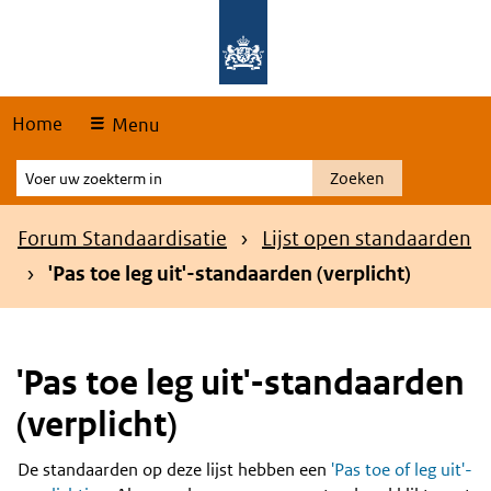
Skip
Overslaan en naar de hoofdnavigatie gaan
Overslaan en naar de inhoud gaan
links
Home
Menu
Voer
Zoeken
uw
zoekterm
Kruimelpad
Forum Standaardisatie
Lijst open standaarden
in
'Pas toe leg uit'-standaarden (verplicht)
'Pas toe leg uit'-standaarden
(verplicht)
De standaarden op deze lijst hebben een
'Pas toe of leg uit'-