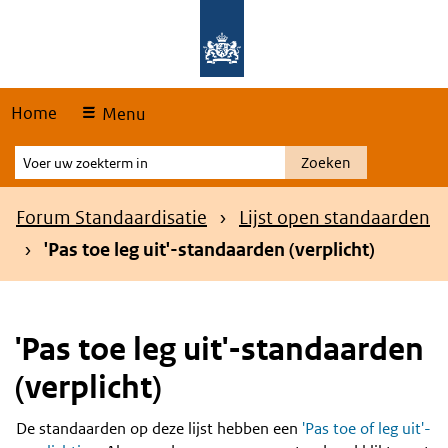
Skip
Overslaan en naar de hoofdnavigatie gaan
Overslaan en naar de inhoud gaan
links
Home
Menu
Voer
Zoeken
uw
zoekterm
Kruimelpad
Forum Standaardisatie
Lijst open standaarden
in
'Pas toe leg uit'-standaarden (verplicht)
'Pas toe leg uit'-standaarden
(verplicht)
De standaarden op deze lijst hebben een
'Pas toe of leg uit'-