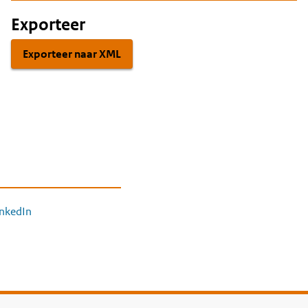
Exporteer
Exporteer naar XML
inkedIn