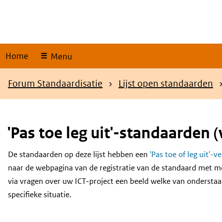
Skip
links
Home
Menu
Kruimelpad
Forum Standaardisatie
Lijst open standaarden
'Pas toe leg uit'-standaarden (
De standaarden op deze lijst hebben een
'Pas toe of leg uit'-v
Content
naar de webpagina van de registratie van de standaard met m
via vragen over uw ICT-project een beeld welke van onderstaa
specifieke situatie.