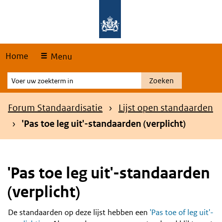
Skip
Overslaan en naar de hoofdnavigatie gaan
Overslaan en naar de inhoud gaan
links
Home
Menu
Voer
Zoeken
uw
zoekterm
Kruimelpad
Forum Standaardisatie
Lijst open standaarden
in
'Pas toe leg uit'-standaarden (verplicht)
'Pas toe leg uit'-standaarden
(verplicht)
De standaarden op deze lijst hebben een
'Pas toe of leg uit'-