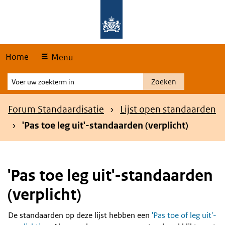
Skip
Overslaan en naar de hoofdnavigatie gaan
Overslaan en naar de inhoud gaan
links
Home
Menu
Voer
Zoeken
uw
zoekterm
Kruimelpad
Forum Standaardisatie
Lijst open standaarden
in
'Pas toe leg uit'-standaarden (verplicht)
'Pas toe leg uit'-standaarden
(verplicht)
De standaarden op deze lijst hebben een
'Pas toe of leg uit'-