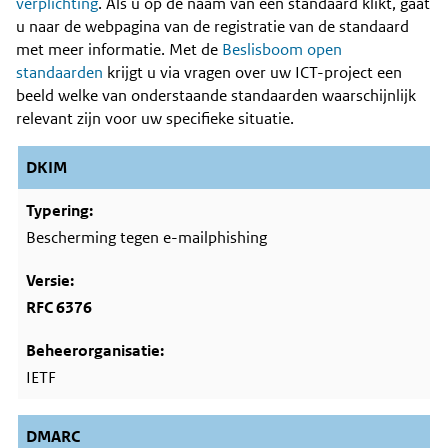
Content
verplichting
. Als u op de naam van een standaard klikt, gaat
u naar de webpagina van de registratie van de standaard
met meer informatie. Met de
Beslisboom open
standaarden
krijgt u via vragen over uw ICT-project een
beeld welke van onderstaande standaarden waarschijnlijk
relevant zijn voor uw specifieke situatie.
DKIM
Bescherming tegen e-mailphishing
RFC 6376
IETF
DMARC