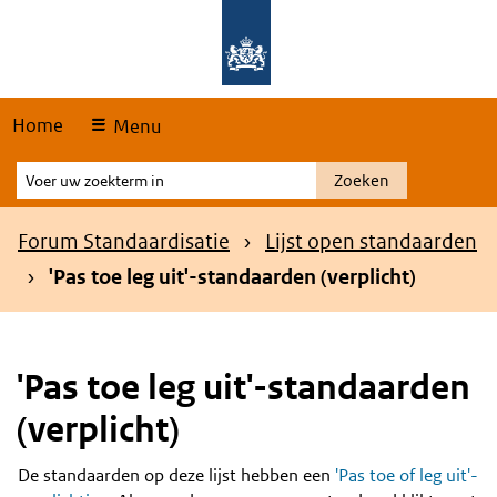
Skip
Overslaan en naar de hoofdnavigatie gaan
Overslaan en naar de inhoud gaan
links
Home
Menu
Voer
Zoeken
uw
zoekterm
Kruimelpad
Forum Standaardisatie
Lijst open standaarden
in
'Pas toe leg uit'-standaarden (verplicht)
'Pas toe leg uit'-standaarden
(verplicht)
De standaarden op deze lijst hebben een
'Pas toe of leg uit'-