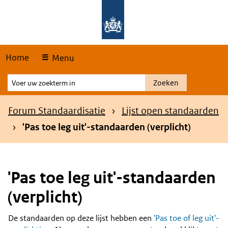
Skip
Overslaan en naar de hoofdnavigatie gaan
Overslaan en naar de inhoud gaan
links
Home
Menu
Voer
Zoeken
uw
zoekterm
Kruimelpad
Forum Standaardisatie
Lijst open standaarden
in
'Pas toe leg uit'-standaarden (verplicht)
'Pas toe leg uit'-standaarden
(verplicht)
De standaarden op deze lijst hebben een
'Pas toe of leg uit'-