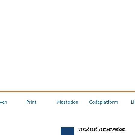
ven
Print
Mastodon
Codeplatform
L
Standaard Samenwerken