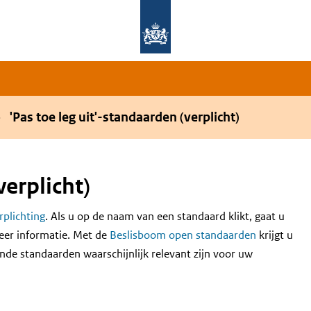
Overslaan en naar de hoofdnavigatie gaan
Overslaan en naar de inhoud gaan
'Pas toe leg uit'-standaarden (verplicht)
verplicht)
erplichting
. Als u op de naam van een standaard klikt, gaat u
eer informatie. Met de
Beslisboom open standaarden
krijgt u
nde standaarden waarschijnlijk relevant zijn voor uw