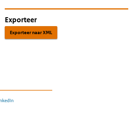
Exporteer
Exporteer naar XML
inkedIn