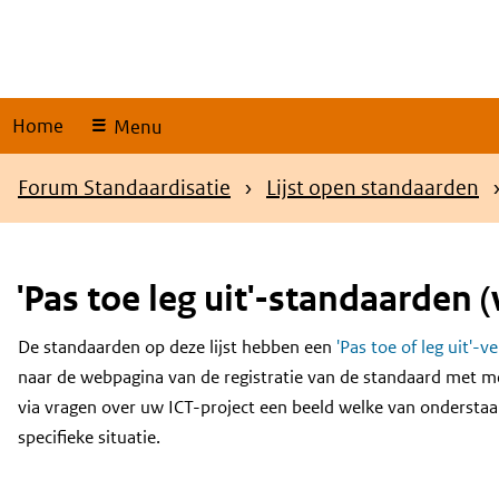
Skip
links
Home
Menu
Kruimelpad
Forum Standaardisatie
Lijst open standaarden
'Pas toe leg uit'-standaarden (
De standaarden op deze lijst hebben een
'Pas toe of leg uit'-v
Content
naar de webpagina van de registratie van de standaard met m
via vragen over uw ICT-project een beeld welke van onderstaa
specifieke situatie.