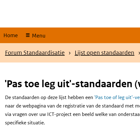
Skip
links
Home
Menu
Kruimelpad
Forum Standaardisatie
Lijst open standaarden
'Pas toe leg uit'-standaarden (
De standaarden op deze lijst hebben een
'Pas toe of leg uit'-v
Content
naar de webpagina van de registratie van de standaard met m
via vragen over uw ICT-project een beeld welke van onderstaa
specifieke situatie.