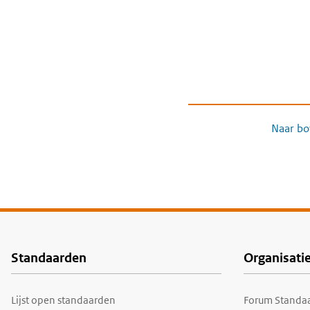
Naar bo
Standaarden
Organisati
Voet
Lijst open standaarden
Forum Standaa