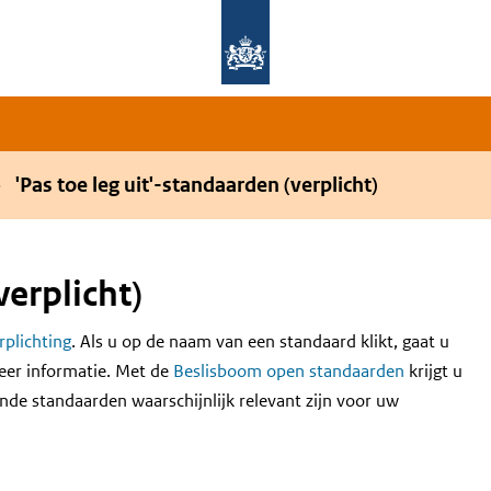
Overslaan en naar de hoofdnavigatie gaan
Overslaan en naar de inhoud gaan
'Pas toe leg uit'-standaarden (verplicht)
verplicht)
erplichting
. Als u op de naam van een standaard klikt, gaat u
eer informatie. Met de
Beslisboom open standaarden
krijgt u
nde standaarden waarschijnlijk relevant zijn voor uw