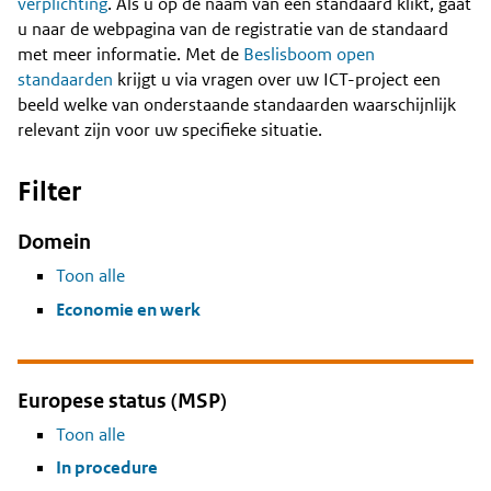
Content
verplichting
. Als u op de naam van een standaard klikt, gaat
u naar de webpagina van de registratie van de standaard
met meer informatie. Met de
Beslisboom open
standaarden
krijgt u via vragen over uw ICT-project een
beeld welke van onderstaande standaarden waarschijnlijk
relevant zijn voor uw specifieke situatie.
Filter
Domein
Toon alle
Economie en werk
Europese status (MSP)
Toon alle
In procedure