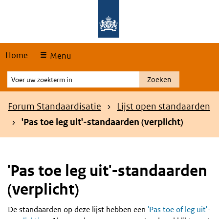
Skip
Overslaan en naar de hoofdnavigatie gaan
Overslaan en naar de inhoud gaan
links
Home
Menu
Voer
Zoeken
uw
zoekterm
Kruimelpad
Forum Standaardisatie
Lijst open standaarden
in
'Pas toe leg uit'-standaarden (verplicht)
'Pas toe leg uit'-standaarden
(verplicht)
De standaarden op deze lijst hebben een
'Pas toe of leg uit'-