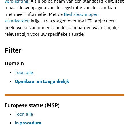
Content
verplichting
. Als u op de naam van een standaard klikt, gaat
u naar de webpagina van de registratie van de standaard
met meer informatie. Met de
Beslisboom open
standaarden
krijgt u via vragen over uw ICT-project een
beeld welke van onderstaande standaarden waarschijnlijk
relevant zijn voor uw specifieke situatie.
Filter
Domein
Toon alle
Openbaar en toegankelijk
Europese status (MSP)
Toon alle
In procedure