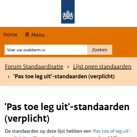
Skip
Overslaan en naar de hoofdnavigatie gaan
Overslaan en naar de inhoud gaan
links
Home
Menu
Voer
Zoeken
uw
zoekterm
Kruimelpad
Forum Standaardisatie
Lijst open standaarden
in
'Pas toe leg uit'-standaarden (verplicht)
'Pas toe leg uit'-standaarden
(verplicht)
De standaarden op deze lijst hebben een
'Pas toe of leg uit'-