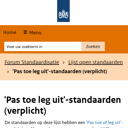
Skip
Overslaan en naar de hoofdnavigatie gaan
Overslaan en naar de inhoud gaan
links
Home
Menu
Voer
Zoeken
uw
zoekterm
Kruimelpad
Forum Standaardisatie
Lijst open standaarden
in
'Pas toe leg uit'-standaarden (verplicht)
'Pas toe leg uit'-standaarden
(verplicht)
De standaarden op deze lijst hebben een
'Pas toe of leg uit'-