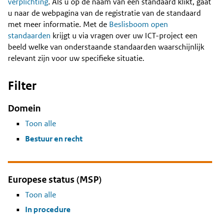
Content
verplichting
. Als u op de naam van een standaard klikt, gaat
u naar de webpagina van de registratie van de standaard
met meer informatie. Met de
Beslisboom open
standaarden
krijgt u via vragen over uw ICT-project een
beeld welke van onderstaande standaarden waarschijnlijk
relevant zijn voor uw specifieke situatie.
Filter
Domein
Toon alle
Bestuur en recht
Europese status (MSP)
Toon alle
In procedure