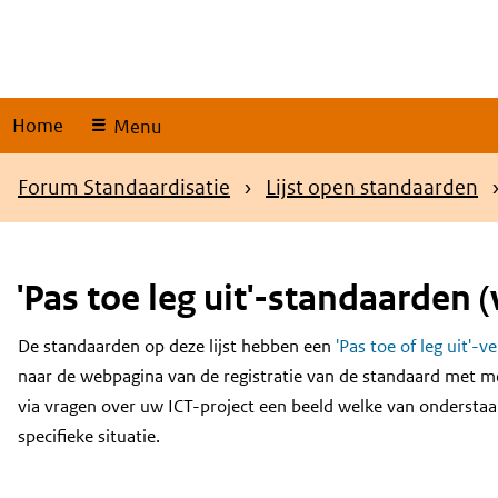
Skip
links
Home
Menu
Kruimelpad
Forum Standaardisatie
Lijst open standaarden
'Pas toe leg uit'-standaarden (
De standaarden op deze lijst hebben een
'Pas toe of leg uit'-v
Content
naar de webpagina van de registratie van de standaard met m
via vragen over uw ICT-project een beeld welke van onderstaa
specifieke situatie.