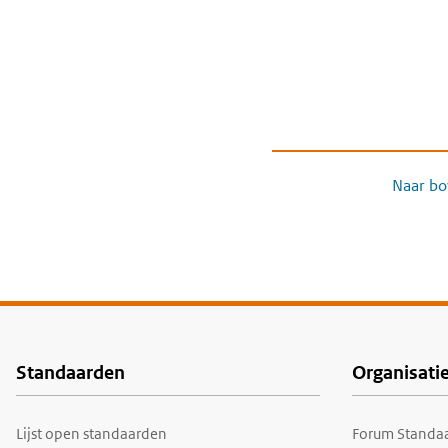
Naar bo
Standaarden
Organisati
Voet
Lijst open standaarden
Forum Standaa