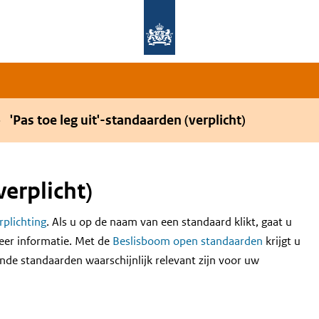
Overslaan en naar de hoofdnavigatie gaan
Overslaan en naar de inhoud gaan
'Pas toe leg uit'-standaarden (verplicht)
verplicht)
erplichting
. Als u op de naam van een standaard klikt, gaat u
eer informatie. Met de
Beslisboom open standaarden
krijgt u
nde standaarden waarschijnlijk relevant zijn voor uw