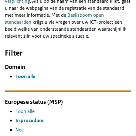
Content
verplichting
. Als u op de naam van een standaard klikt, gaat
u naar de webpagina van de registratie van de standaard
met meer informatie. Met de
Beslisboom open
standaarden
krijgt u via vragen over uw ICT-project een
beeld welke van onderstaande standaarden waarschijnlijk
relevant zijn voor uw specifieke situatie.
Filter
Domein
Toon alle
Europese status (MSP)
Toon alle
In procedure
Nee