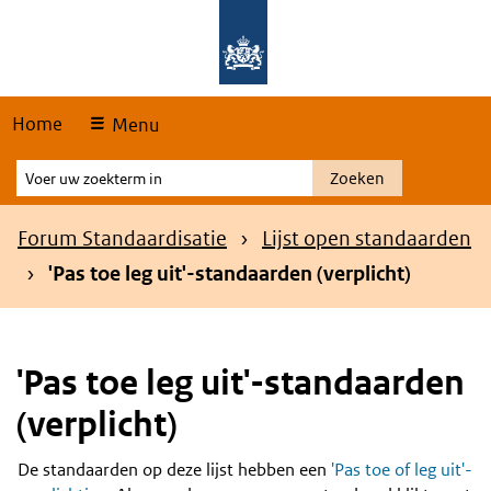
Skip
Overslaan en naar de hoofdnavigatie gaan
Overslaan en naar de inhoud gaan
links
Home
Menu
Voer
Zoeken
uw
zoekterm
Kruimelpad
Forum Standaardisatie
Lijst open standaarden
in
'Pas toe leg uit'-standaarden (verplicht)
'Pas toe leg uit'-standaarden
(verplicht)
De standaarden op deze lijst hebben een
'Pas toe of leg uit'-