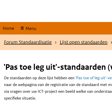
Skip
links
Home
Menu
Kruimelpad
Forum Standaardisatie
Lijst open standaarden
'Pas toe leg uit'-standaarden (
De standaarden op deze lijst hebben een
'Pas toe of leg uit'-v
Content
naar de webpagina van de registratie van de standaard met m
via vragen over uw ICT-project een beeld welke van onderstaa
specifieke situatie.