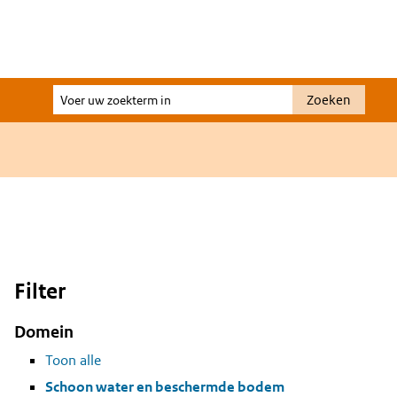
Voer
Zoeken
uw
zoekterm
in
Filter
Domein
Toon alle
Schoon water en beschermde bodem