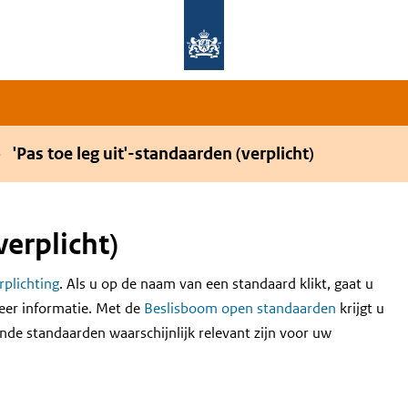
Overslaan en naar de hoofdnavigatie gaan
Overslaan en naar de inhoud gaan
'Pas toe leg uit'-standaarden (verplicht)
verplicht)
erplichting
. Als u op de naam van een standaard klikt, gaat u
eer informatie. Met de
Beslisboom open standaarden
krijgt u
nde standaarden waarschijnlijk relevant zijn voor uw