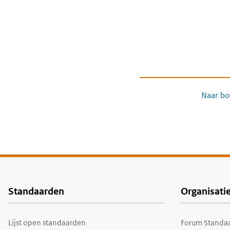
Naar bo
Standaarden
Organisati
Voet
Lijst open standaarden
Forum Standaa