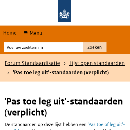
Skip
Overslaan en naar de hoofdnavigatie gaan
Overslaan en naar de inhoud gaan
links
Home
Menu
Voer
Zoeken
uw
zoekterm
Kruimelpad
Forum Standaardisatie
Lijst open standaarden
in
'Pas toe leg uit'-standaarden (verplicht)
'Pas toe leg uit'-standaarden
(verplicht)
De standaarden op deze lijst hebben een
'Pas toe of leg uit'-