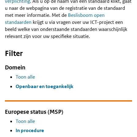
Content
verplichting
. Als u op de naam van een standaard klikt, gaat
u naar de webpagina van de registratie van de standaard
met meer informatie. Met de
Beslisboom open
standaarden
krijgt u via vragen over uw ICT-project een
beeld welke van onderstaande standaarden waarschijnlijk
relevant zijn voor uw specifieke situatie.
Filter
Domein
Toon alle
Openbaar en toegankelijk
Europese status (MSP)
Toon alle
In procedure