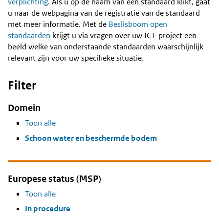
Content
verplichting
. Als u op de naam van een standaard klikt, gaat
u naar de webpagina van de registratie van de standaard
met meer informatie. Met de
Beslisboom open
standaarden
krijgt u via vragen over uw ICT-project een
beeld welke van onderstaande standaarden waarschijnlijk
relevant zijn voor uw specifieke situatie.
Filter
Domein
Toon alle
Schoon water en beschermde bodem
Europese status (MSP)
Toon alle
In procedure