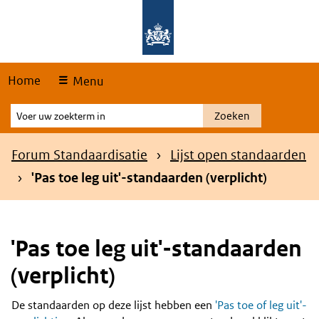
Skip
Overslaan en naar de hoofdnavigatie gaan
Overslaan en naar de inhoud gaan
links
Home
Menu
Voer
Zoeken
uw
zoekterm
Kruimelpad
Forum Standaardisatie
Lijst open standaarden
in
'Pas toe leg uit'-standaarden (verplicht)
'Pas toe leg uit'-standaarden
(verplicht)
De standaarden op deze lijst hebben een
'Pas toe of leg uit'-