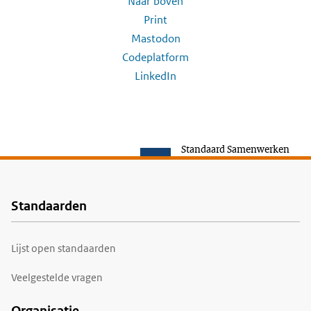
Naar boven
Print
Mastodon
Codeplatform
LinkedIn
Standaard Samenwerken
Standaarden
Voet
Lijst open standaarden
Veelgestelde vragen
Organisatie