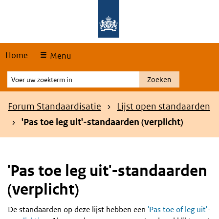
Skip
Overslaan en naar de hoofdnavigatie gaan
Overslaan en naar de inhoud gaan
links
Home
Menu
Voer
Zoeken
uw
zoekterm
Kruimelpad
Forum Standaardisatie
Lijst open standaarden
in
'Pas toe leg uit'-standaarden (verplicht)
'Pas toe leg uit'-standaarden
(verplicht)
De standaarden op deze lijst hebben een
'Pas toe of leg uit'-