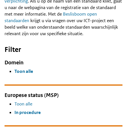
Content
verplichting
. Als u op de naam van een standaard klikt, gaat
u naar de webpagina van de registratie van de standaard
met meer informatie. Met de
Beslisboom open
standaarden
krijgt u via vragen over uw ICT-project een
beeld welke van onderstaande standaarden waarschijnlijk
relevant zijn voor uw specifieke situatie.
Filter
Domein
Toon alle
Europese status (MSP)
Toon alle
In procedure