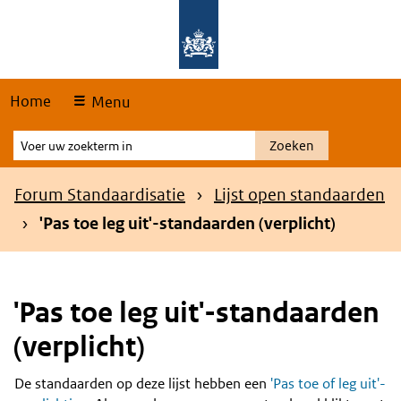
Skip
Overslaan en naar de hoofdnavigatie gaan
Overslaan en naar de inhoud gaan
links
Home
Menu
Voer
Zoeken
uw
zoekterm
Kruimelpad
Forum Standaardisatie
Lijst open standaarden
in
'Pas toe leg uit'-standaarden (verplicht)
'Pas toe leg uit'-standaarden
(verplicht)
De standaarden op deze lijst hebben een
'Pas toe of leg uit'-