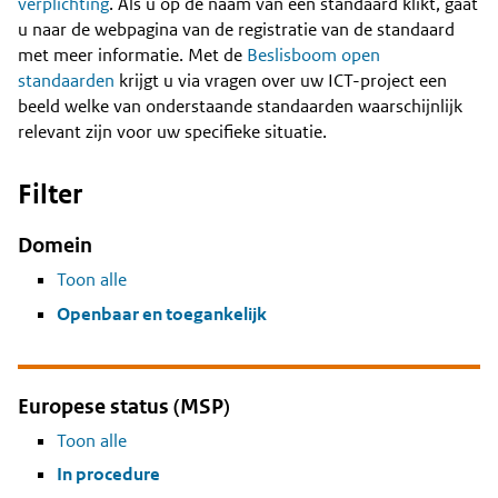
Content
verplichting
. Als u op de naam van een standaard klikt, gaat
u naar de webpagina van de registratie van de standaard
met meer informatie. Met de
Beslisboom open
standaarden
krijgt u via vragen over uw ICT-project een
beeld welke van onderstaande standaarden waarschijnlijk
relevant zijn voor uw specifieke situatie.
Filter
Domein
Toon alle
Openbaar en toegankelijk
Europese status (MSP)
Toon alle
In procedure