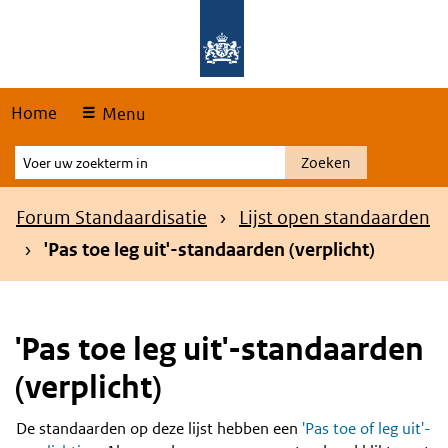
Skip
Overslaan en naar de hoofdnavigatie gaan
Overslaan en naar de inhoud gaan
links
Home
Menu
Voer
Zoeken
uw
zoekterm
Kruimelpad
Forum Standaardisatie
Lijst open standaarden
in
'Pas toe leg uit'-standaarden (verplicht)
'Pas toe leg uit'-standaarden
(verplicht)
De standaarden op deze lijst hebben een
'Pas toe of leg uit'-