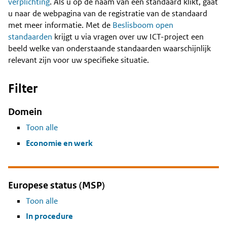
Content
verplichting
. Als u op de naam van een standaard klikt, gaat
u naar de webpagina van de registratie van de standaard
met meer informatie. Met de
Beslisboom open
standaarden
krijgt u via vragen over uw ICT-project een
beeld welke van onderstaande standaarden waarschijnlijk
relevant zijn voor uw specifieke situatie.
Filter
Domein
Toon alle
Economie en werk
Europese status (MSP)
Toon alle
In procedure