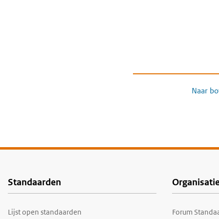
Naar bo
Standaarden
Organisati
Voet
Lijst open standaarden
Forum Standaa