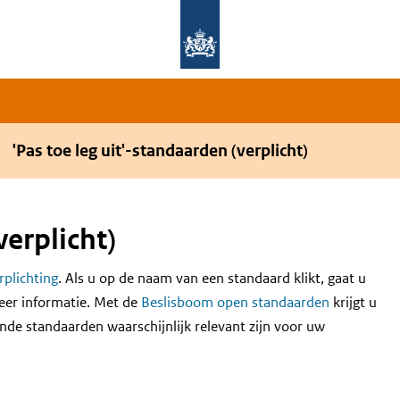
Overslaan en naar de hoofdnavigatie gaan
Overslaan en naar de inhoud gaan
'Pas toe leg uit'-standaarden (verplicht)
verplicht)
erplichting
. Als u op de naam van een standaard klikt, gaat u
eer informatie. Met de
Beslisboom open standaarden
krijgt u
nde standaarden waarschijnlijk relevant zijn voor uw