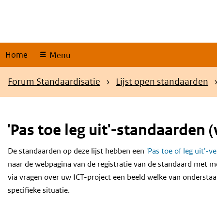
Skip
links
Home
Menu
Kruimelpad
Forum Standaardisatie
Lijst open standaarden
'Pas toe leg uit'-standaarden (
De standaarden op deze lijst hebben een
'Pas toe of leg uit'-v
Content
naar de webpagina van de registratie van de standaard met m
via vragen over uw ICT-project een beeld welke van onderstaa
specifieke situatie.