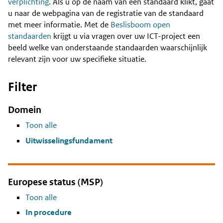
Content
verplichting
. Als u op de naam van een standaard klikt, gaat
u naar de webpagina van de registratie van de standaard
met meer informatie. Met de
Beslisboom open
standaarden
krijgt u via vragen over uw ICT-project een
beeld welke van onderstaande standaarden waarschijnlijk
relevant zijn voor uw specifieke situatie.
Filter
Domein
Toon alle
Uitwisselingsfundament
Europese status (MSP)
Toon alle
In procedure