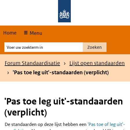
Skip
Overslaan en naar de hoofdnavigatie gaan
Overslaan en naar de inhoud gaan
links
Home
Menu
Voer
Zoeken
uw
zoekterm
Kruimelpad
Forum Standaardisatie
Lijst open standaarden
in
'Pas toe leg uit'-standaarden (verplicht)
'Pas toe leg uit'-standaarden
(verplicht)
De standaarden op deze lijst hebben een
'Pas toe of leg uit'-