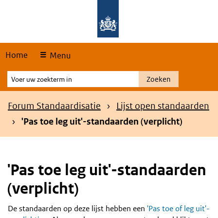
Skip
Overslaan en naar de hoofdnavigatie gaan
Overslaan en naar de inhoud gaan
links
Home
Menu
Voer
Zoeken
uw
zoekterm
Kruimelpad
Forum Standaardisatie
Lijst open standaarden
in
'Pas toe leg uit'-standaarden (verplicht)
'Pas toe leg uit'-standaarden
(verplicht)
De standaarden op deze lijst hebben een
'Pas toe of leg uit'-