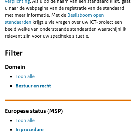
Content
verplichting
. Als u op de naam van een standaard klikt, gaat
u naar de webpagina van de registratie van de standaard
met meer informatie. Met de
Beslisboom open
standaarden
krijgt u via vragen over uw ICT-project een
beeld welke van onderstaande standaarden waarschijnlijk
relevant zijn voor uw specifieke situatie.
Filter
Domein
Toon alle
Bestuur en recht
Europese status (MSP)
Toon alle
In procedure