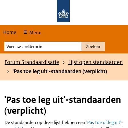
Skip
Overslaan en naar de hoofdnavigatie gaan
Overslaan en naar de inhoud gaan
links
Home
Menu
Voer
Zoeken
uw
zoekterm
Kruimelpad
Forum Standaardisatie
Lijst open standaarden
in
'Pas toe leg uit'-standaarden (verplicht)
'Pas toe leg uit'-standaarden
(verplicht)
De standaarden op deze lijst hebben een
'Pas toe of leg uit'-