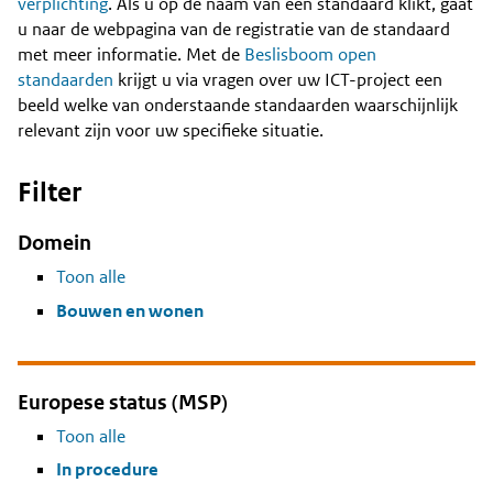
Content
verplichting
. Als u op de naam van een standaard klikt, gaat
u naar de webpagina van de registratie van de standaard
met meer informatie. Met de
Beslisboom open
standaarden
krijgt u via vragen over uw ICT-project een
beeld welke van onderstaande standaarden waarschijnlijk
relevant zijn voor uw specifieke situatie.
Filter
Domein
Toon alle
Bouwen en wonen
Europese status (MSP)
Toon alle
In procedure