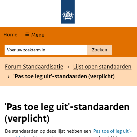
Skip
Overslaan en naar de hoofdnavigatie gaan
Overslaan en naar de inhoud gaan
links
Home
Menu
Voer
Zoeken
uw
zoekterm
Kruimelpad
Forum Standaardisatie
Lijst open standaarden
in
'Pas toe leg uit'-standaarden (verplicht)
'Pas toe leg uit'-standaarden
(verplicht)
De standaarden op deze lijst hebben een
'Pas toe of leg uit'-