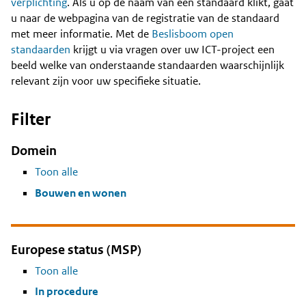
Content
verplichting
. Als u op de naam van een standaard klikt, gaat
u naar de webpagina van de registratie van de standaard
met meer informatie. Met de
Beslisboom open
standaarden
krijgt u via vragen over uw ICT-project een
beeld welke van onderstaande standaarden waarschijnlijk
relevant zijn voor uw specifieke situatie.
Filter
Domein
Toon alle
Bouwen en wonen
Europese status (MSP)
Toon alle
In procedure