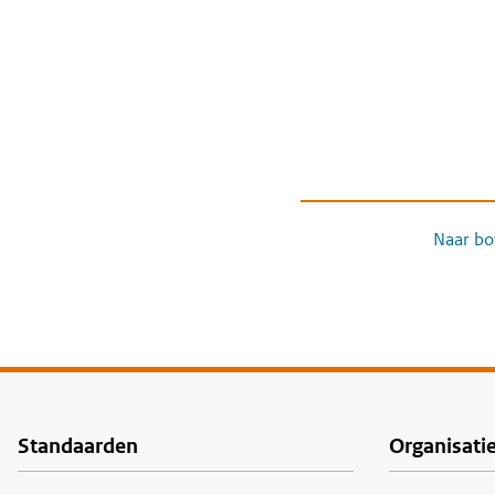
Naar bo
Standaarden
Organisati
Voet