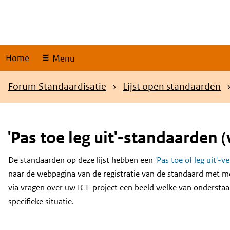
Skip
links
Home
Menu
Kruimelpad
Forum Standaardisatie
Lijst open standaarden
'Pas toe leg uit'-standaarden (
De standaarden op deze lijst hebben een
'Pas toe of leg uit'-v
Content
naar de webpagina van de registratie van de standaard met m
via vragen over uw ICT-project een beeld welke van onderstaa
specifieke situatie.