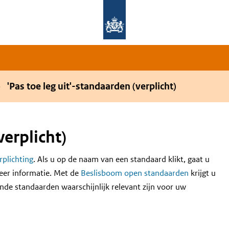
Overslaan en naar de hoofdnavigatie gaan
Overslaan en naar de inhoud gaan
'Pas toe leg uit'-standaarden (verplicht)
verplicht)
erplichting
. Als u op de naam van een standaard klikt, gaat u
eer informatie. Met de
Beslisboom open standaarden
krijgt u
nde standaarden waarschijnlijk relevant zijn voor uw