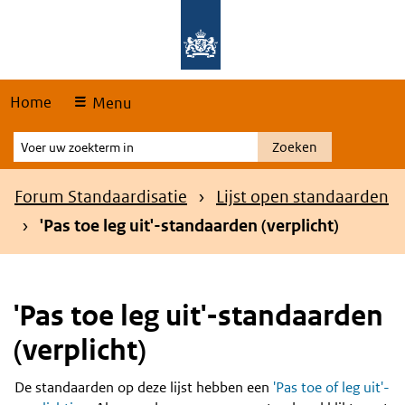
Skip
Overslaan en naar de hoofdnavigatie gaan
Overslaan en naar de inhoud gaan
links
Home
Menu
Voer
Zoeken
uw
zoekterm
Kruimelpad
Forum Standaardisatie
Lijst open standaarden
in
'Pas toe leg uit'-standaarden (verplicht)
'Pas toe leg uit'-standaarden
(verplicht)
De standaarden op deze lijst hebben een
'Pas toe of leg uit'-