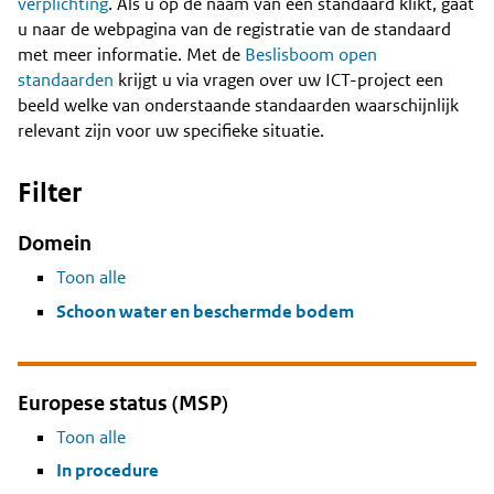
Content
verplichting
. Als u op de naam van een standaard klikt, gaat
u naar de webpagina van de registratie van de standaard
met meer informatie. Met de
Beslisboom open
standaarden
krijgt u via vragen over uw ICT-project een
beeld welke van onderstaande standaarden waarschijnlijk
relevant zijn voor uw specifieke situatie.
Filter
Domein
Toon alle
Schoon water en beschermde bodem
Europese status (MSP)
Toon alle
In procedure