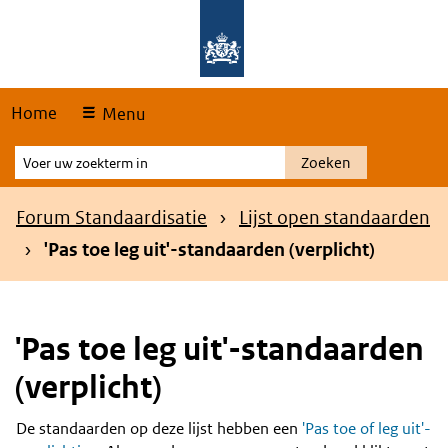
Skip
Overslaan en naar de hoofdnavigatie gaan
Overslaan en naar de inhoud gaan
links
Home
Menu
Voer
Zoeken
uw
zoekterm
Kruimelpad
Forum Standaardisatie
Lijst open standaarden
in
'Pas toe leg uit'-standaarden (verplicht)
'Pas toe leg uit'-standaarden
(verplicht)
De standaarden op deze lijst hebben een
'Pas toe of leg uit'-