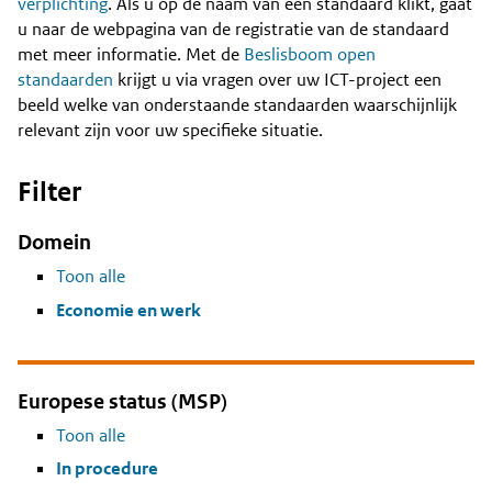
Content
verplichting
. Als u op de naam van een standaard klikt, gaat
u naar de webpagina van de registratie van de standaard
met meer informatie. Met de
Beslisboom open
standaarden
krijgt u via vragen over uw ICT-project een
beeld welke van onderstaande standaarden waarschijnlijk
relevant zijn voor uw specifieke situatie.
Filter
Domein
Toon alle
Economie en werk
Europese status (MSP)
Toon alle
In procedure