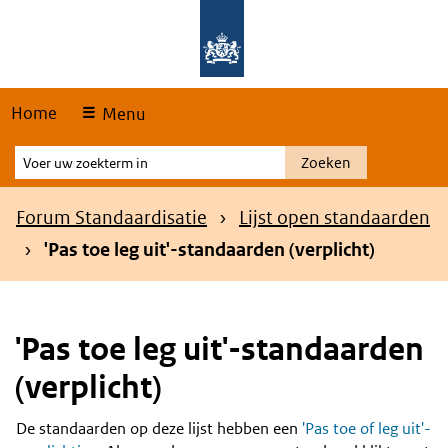
Skip
Overslaan en naar de hoofdnavigatie gaan
Overslaan en naar de inhoud gaan
links
Home
Menu
Voer
Zoeken
uw
zoekterm
Kruimelpad
Forum Standaardisatie
Lijst open standaarden
in
'Pas toe leg uit'-standaarden (verplicht)
'Pas toe leg uit'-standaarden
(verplicht)
De standaarden op deze lijst hebben een
'Pas toe of leg uit'-