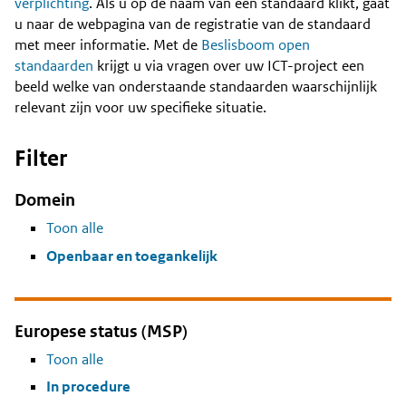
Content
verplichting
. Als u op de naam van een standaard klikt, gaat
u naar de webpagina van de registratie van de standaard
met meer informatie. Met de
Beslisboom open
standaarden
krijgt u via vragen over uw ICT-project een
beeld welke van onderstaande standaarden waarschijnlijk
relevant zijn voor uw specifieke situatie.
Filter
Domein
Toon alle
Openbaar en toegankelijk
Europese status (MSP)
Toon alle
In procedure