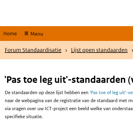
Skip
links
Home
Menu
Kruimelpad
Forum Standaardisatie
Lijst open standaarden
'Pas toe leg uit'-standaarden (
De standaarden op deze lijst hebben een
'Pas toe of leg uit'-v
Content
naar de webpagina van de registratie van de standaard met m
via vragen over uw ICT-project een beeld welke van onderstaa
specifieke situatie.