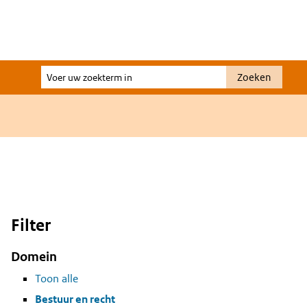
Voer
Zoeken
uw
zoekterm
in
Filter
Domein
Toon alle
Bestuur en recht