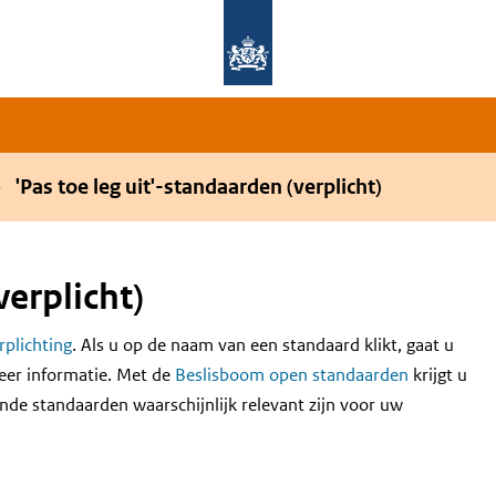
Overslaan en naar de hoofdnavigatie gaan
Overslaan en naar de inhoud gaan
'Pas toe leg uit'-standaarden (verplicht)
verplicht)
erplichting
. Als u op de naam van een standaard klikt, gaat u
eer informatie. Met de
Beslisboom open standaarden
krijgt u
nde standaarden waarschijnlijk relevant zijn voor uw