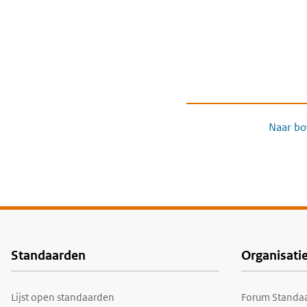
Naar bo
Standaarden
Organisati
Voet
Lijst open standaarden
Forum Standaa