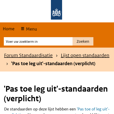
Skip
Overslaan en naar de hoofdnavigatie gaan
Overslaan en naar de inhoud gaan
links
Home
Menu
Voer
Zoeken
uw
zoekterm
Kruimelpad
Forum Standaardisatie
Lijst open standaarden
in
'Pas toe leg uit'-standaarden (verplicht)
'Pas toe leg uit'-standaarden
(verplicht)
De standaarden op deze lijst hebben een
'Pas toe of leg uit'-