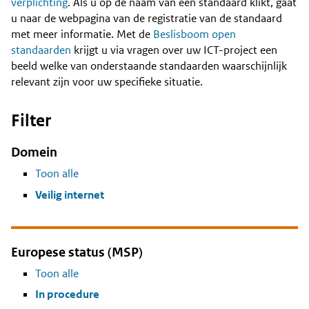
Content
verplichting
. Als u op de naam van een standaard klikt, gaat
u naar de webpagina van de registratie van de standaard
met meer informatie. Met de
Beslisboom open
standaarden
krijgt u via vragen over uw ICT-project een
beeld welke van onderstaande standaarden waarschijnlijk
relevant zijn voor uw specifieke situatie.
Filter
Domein
Toon alle
Veilig internet
Europese status (MSP)
Toon alle
In procedure