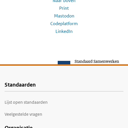
Naar boven
Print
Mastodon
Codeplatform
LinkedIn
Standaard Samenwerken
Standaarden
Voet
Lijst open standaarden
Veelgestelde vragen
Organisatie