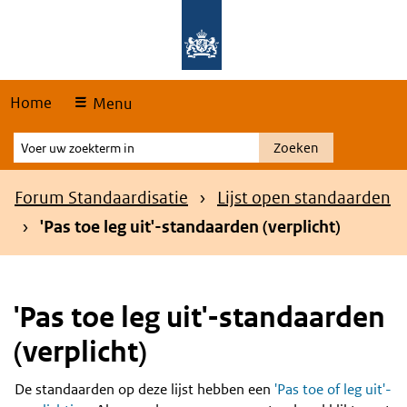
Skip
Overslaan en naar de hoofdnavigatie gaan
Overslaan en naar de inhoud gaan
links
Home
Menu
Voer
Zoeken
uw
zoekterm
Kruimelpad
Forum Standaardisatie
Lijst open standaarden
in
'Pas toe leg uit'-standaarden (verplicht)
'Pas toe leg uit'-standaarden
(verplicht)
De standaarden op deze lijst hebben een
'Pas toe of leg uit'-