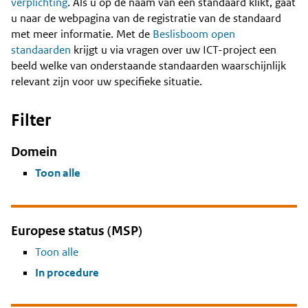
Content
verplichting
. Als u op de naam van een standaard klikt, gaat
u naar de webpagina van de registratie van de standaard
met meer informatie. Met de
Beslisboom open
standaarden
krijgt u via vragen over uw ICT-project een
beeld welke van onderstaande standaarden waarschijnlijk
relevant zijn voor uw specifieke situatie.
Filter
Domein
Toon alle
Europese status (MSP)
Toon alle
In procedure