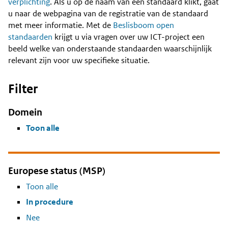
Content
verplichting
. Als u op de naam van een standaard klikt, gaat
u naar de webpagina van de registratie van de standaard
met meer informatie. Met de
Beslisboom open
standaarden
krijgt u via vragen over uw ICT-project een
beeld welke van onderstaande standaarden waarschijnlijk
relevant zijn voor uw specifieke situatie.
Filter
Domein
Toon alle
Europese status (MSP)
Toon alle
In procedure
Nee