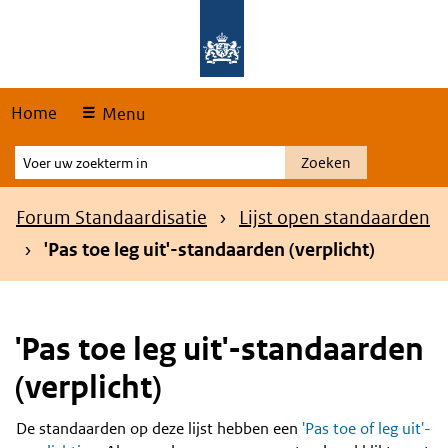
Skip
Overslaan en naar de hoofdnavigatie gaan
Overslaan en naar de inhoud gaan
links
Home
Menu
Voer
Zoeken
uw
zoekterm
Kruimelpad
Forum Standaardisatie
Lijst open standaarden
in
'Pas toe leg uit'-standaarden (verplicht)
'Pas toe leg uit'-standaarden
(verplicht)
De standaarden op deze lijst hebben een
'Pas toe of leg uit'-