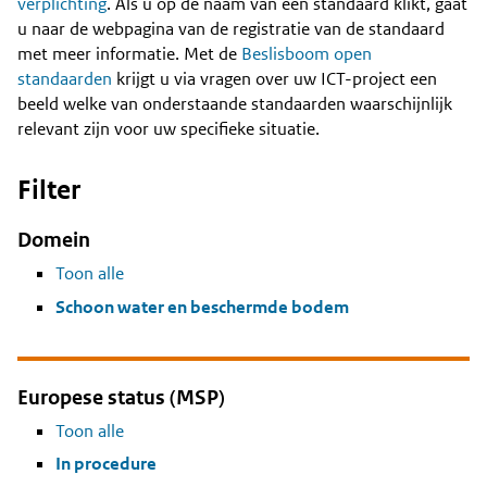
Content
verplichting
. Als u op de naam van een standaard klikt, gaat
u naar de webpagina van de registratie van de standaard
met meer informatie. Met de
Beslisboom open
standaarden
krijgt u via vragen over uw ICT-project een
beeld welke van onderstaande standaarden waarschijnlijk
relevant zijn voor uw specifieke situatie.
Filter
Domein
Toon alle
Schoon water en beschermde bodem
Europese status (MSP)
Toon alle
In procedure