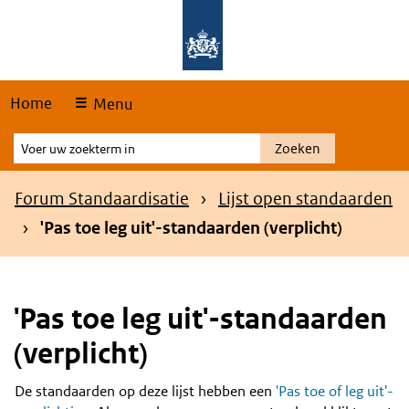
Skip
Overslaan en naar de hoofdnavigatie gaan
Overslaan en naar de inhoud gaan
links
Home
Menu
Voer
Zoeken
uw
zoekterm
Kruimelpad
Forum Standaardisatie
Lijst open standaarden
in
'Pas toe leg uit'-standaarden (verplicht)
'Pas toe leg uit'-standaarden
(verplicht)
De standaarden op deze lijst hebben een
'Pas toe of leg uit'-