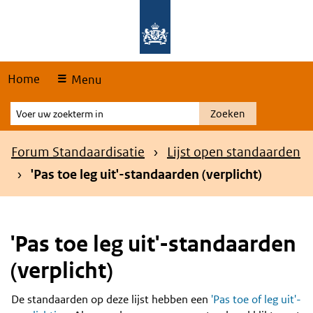
Skip
Overslaan en naar de hoofdnavigatie gaan
Overslaan en naar de inhoud gaan
links
Home
Menu
Voer
Zoeken
uw
zoekterm
Kruimelpad
Forum Standaardisatie
Lijst open standaarden
in
'Pas toe leg uit'-standaarden (verplicht)
'Pas toe leg uit'-standaarden
(verplicht)
De standaarden op deze lijst hebben een
'Pas toe of leg uit'-