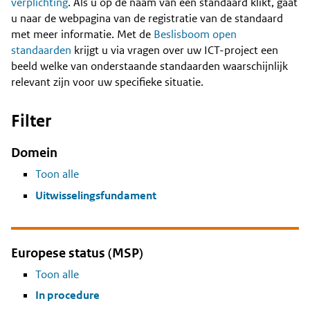
Content
verplichting
. Als u op de naam van een standaard klikt, gaat
u naar de webpagina van de registratie van de standaard
met meer informatie. Met de
Beslisboom open
standaarden
krijgt u via vragen over uw ICT-project een
beeld welke van onderstaande standaarden waarschijnlijk
relevant zijn voor uw specifieke situatie.
Filter
Domein
Toon alle
Uitwisselingsfundament
Europese status (MSP)
Toon alle
In procedure