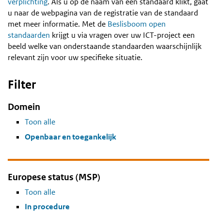
Content
verplichting
. Als u op de naam van een standaard klikt, gaat
u naar de webpagina van de registratie van de standaard
met meer informatie. Met de
Beslisboom open
standaarden
krijgt u via vragen over uw ICT-project een
beeld welke van onderstaande standaarden waarschijnlijk
relevant zijn voor uw specifieke situatie.
Filter
Domein
Toon alle
Openbaar en toegankelijk
Europese status (MSP)
Toon alle
In procedure