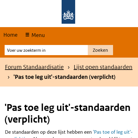
Skip
Overslaan en naar de hoofdnavigatie gaan
Overslaan en naar de inhoud gaan
links
Home
Menu
Voer
Zoeken
uw
zoekterm
Kruimelpad
Forum Standaardisatie
Lijst open standaarden
in
'Pas toe leg uit'-standaarden (verplicht)
'Pas toe leg uit'-standaarden
(verplicht)
De standaarden op deze lijst hebben een
'Pas toe of leg uit'-