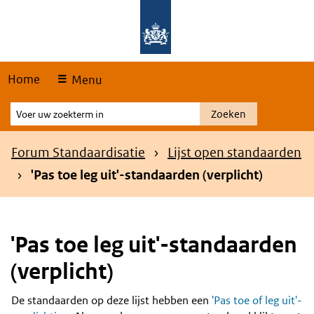
Skip
Overslaan en naar de hoofdnavigatie gaan
Overslaan en naar de inhoud gaan
links
Home
Menu
Voer
Zoeken
uw
zoekterm
Kruimelpad
Forum Standaardisatie
Lijst open standaarden
in
'Pas toe leg uit'-standaarden (verplicht)
'Pas toe leg uit'-standaarden
(verplicht)
De standaarden op deze lijst hebben een
'Pas toe of leg uit'-