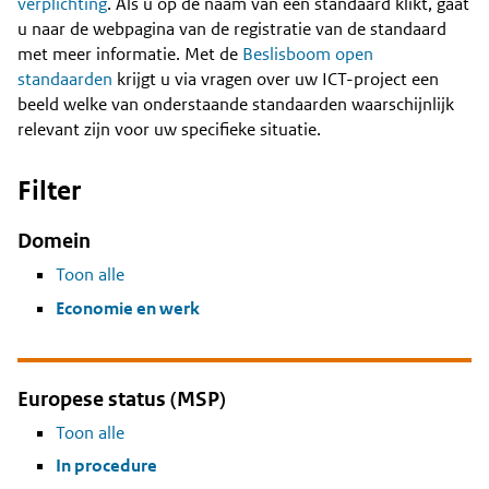
Content
verplichting
. Als u op de naam van een standaard klikt, gaat
u naar de webpagina van de registratie van de standaard
met meer informatie. Met de
Beslisboom open
standaarden
krijgt u via vragen over uw ICT-project een
beeld welke van onderstaande standaarden waarschijnlijk
relevant zijn voor uw specifieke situatie.
Filter
Domein
Toon alle
Economie en werk
Europese status (MSP)
Toon alle
In procedure