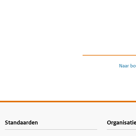
Naar bo
Standaarden
Organisati
Voet