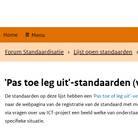
Skip
links
Home
Menu
Kruimelpad
Forum Standaardisatie
Lijst open standaarden
'Pas toe leg uit'-standaarden (
De standaarden op deze lijst hebben een
'Pas toe of leg uit'-v
Content
naar de webpagina van de registratie van de standaard met m
via vragen over uw ICT-project een beeld welke van onderstaa
specifieke situatie.