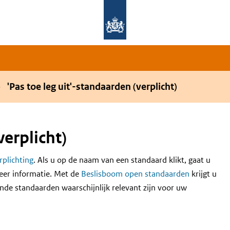
Overslaan en naar de hoofdnavigatie gaan
Overslaan en naar de inhoud gaan
'Pas toe leg uit'-standaarden (verplicht)
verplicht)
erplichting
. Als u op de naam van een standaard klikt, gaat u
eer informatie. Met de
Beslisboom open standaarden
krijgt u
nde standaarden waarschijnlijk relevant zijn voor uw