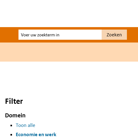
Voer
Zoeken
uw
zoekterm
in
Filter
Domein
Toon alle
Economie en werk