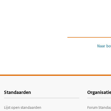
Naar bo
Standaarden
Organisati
Voet
Lijst open standaarden
Forum Standaa