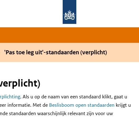
Overslaan en naar de hoofdnavigatie gaan
Overslaan en naar de inhoud gaan
'Pas toe leg uit'-standaarden (verplicht)
verplicht)
erplichting
. Als u op de naam van een standaard klikt, gaat u
eer informatie. Met de
Beslisboom open standaarden
krijgt u
nde standaarden waarschijnlijk relevant zijn voor uw