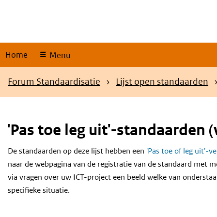
Skip
links
Home
Menu
Kruimelpad
Forum Standaardisatie
Lijst open standaarden
'Pas toe leg uit'-standaarden (
De standaarden op deze lijst hebben een
'Pas toe of leg uit'-v
Content
naar de webpagina van de registratie van de standaard met m
via vragen over uw ICT-project een beeld welke van onderstaa
specifieke situatie.