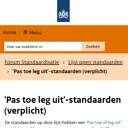
Skip
Overslaan en naar de hoofdnavigatie gaan
Overslaan en naar de inhoud gaan
links
Home
Menu
Voer
Zoeken
uw
zoekterm
Kruimelpad
Forum Standaardisatie
Lijst open standaarden
in
'Pas toe leg uit'-standaarden (verplicht)
'Pas toe leg uit'-standaarden
(verplicht)
De standaarden op deze lijst hebben een
'Pas toe of leg uit'-