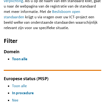
Content
verplichting
. Als u op de naam van een standaard klikt, gaat
u naar de webpagina van de registratie van de standaard
met meer informatie. Met de
Beslisboom open
standaarden
krijgt u via vragen over uw ICT-project een
beeld welke van onderstaande standaarden waarschijnlijk
relevant zijn voor uw specifieke situatie.
Filter
Domein
Toon alle
Europese status (MSP)
Toon alle
In procedure
Nee