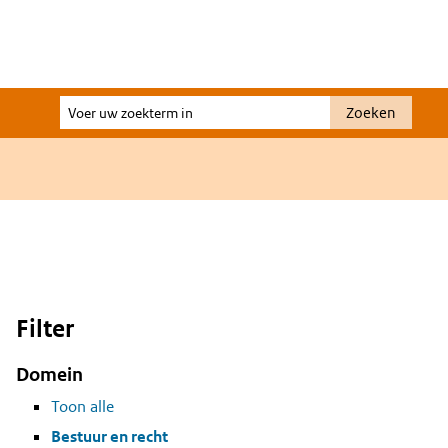
Voer
Zoeken
uw
zoekterm
in
Filter
Domein
Toon alle
Bestuur en recht