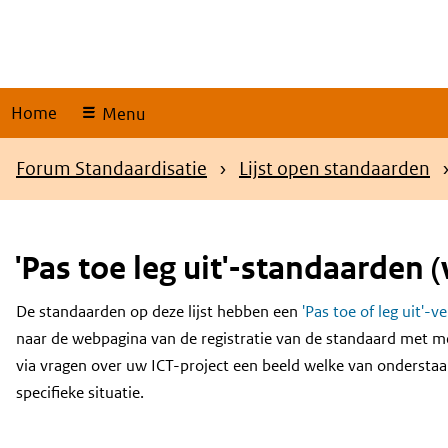
Skip
links
Home
Menu
Kruimelpad
Forum Standaardisatie
Lijst open standaarden
'Pas toe leg uit'-standaarden (
De standaarden op deze lijst hebben een
'Pas toe of leg uit'-v
Content
naar de webpagina van de registratie van de standaard met m
via vragen over uw ICT-project een beeld welke van onderstaa
specifieke situatie.