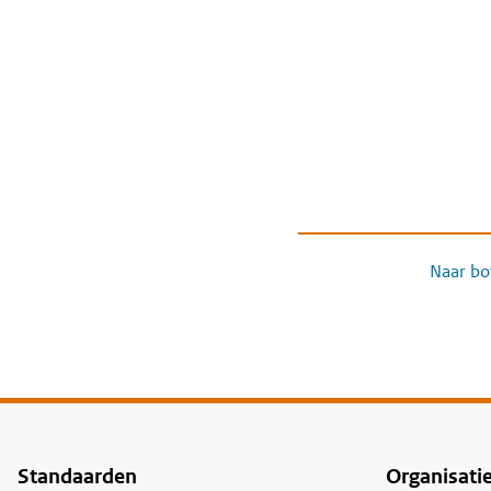
Naar bo
Standaarden
Organisati
Voet