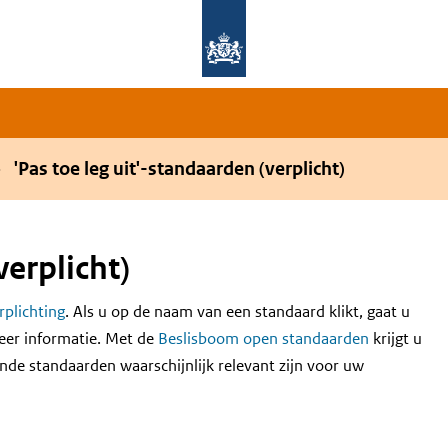
Overslaan en naar de hoofdnavigatie gaan
Overslaan en naar de inhoud gaan
'Pas toe leg uit'-standaarden (verplicht)
verplicht)
erplichting
. Als u op de naam van een standaard klikt, gaat u
eer informatie. Met de
Beslisboom open standaarden
krijgt u
nde standaarden waarschijnlijk relevant zijn voor uw