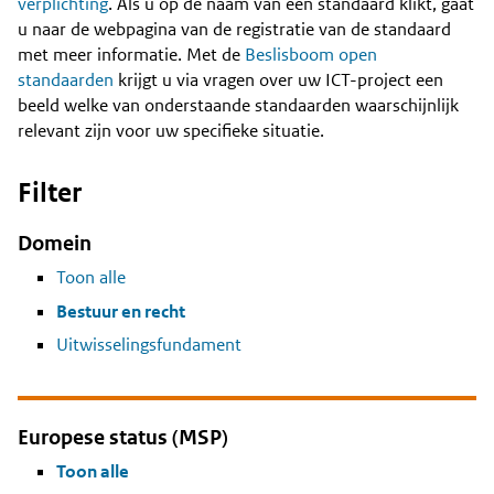
Content
verplichting
. Als u op de naam van een standaard klikt, gaat
u naar de webpagina van de registratie van de standaard
met meer informatie. Met de
Beslisboom open
standaarden
krijgt u via vragen over uw ICT-project een
beeld welke van onderstaande standaarden waarschijnlijk
relevant zijn voor uw specifieke situatie.
Filter
Domein
Toon alle
Bestuur en recht
Uitwisselingsfundament
Europese status (MSP)
Toon alle