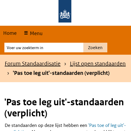
Skip
Overslaan en naar de hoofdnavigatie gaan
Overslaan en naar de inhoud gaan
links
Home
Menu
Voer
Zoeken
uw
zoekterm
Kruimelpad
Forum Standaardisatie
Lijst open standaarden
in
'Pas toe leg uit'-standaarden (verplicht)
'Pas toe leg uit'-standaarden
(verplicht)
De standaarden op deze lijst hebben een
'Pas toe of leg uit'-