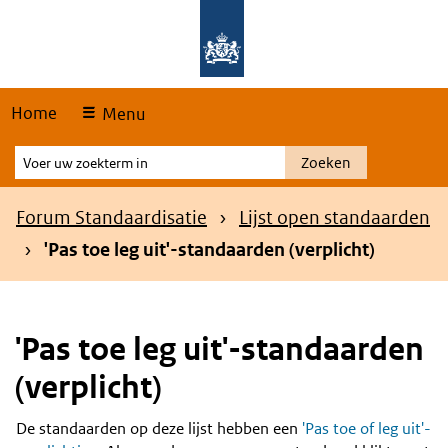
Skip
Overslaan en naar de hoofdnavigatie gaan
Overslaan en naar de inhoud gaan
links
Home
Menu
Voer
Zoeken
uw
zoekterm
Kruimelpad
Forum Standaardisatie
Lijst open standaarden
in
'Pas toe leg uit'-standaarden (verplicht)
'Pas toe leg uit'-standaarden
(verplicht)
De standaarden op deze lijst hebben een
'Pas toe of leg uit'-