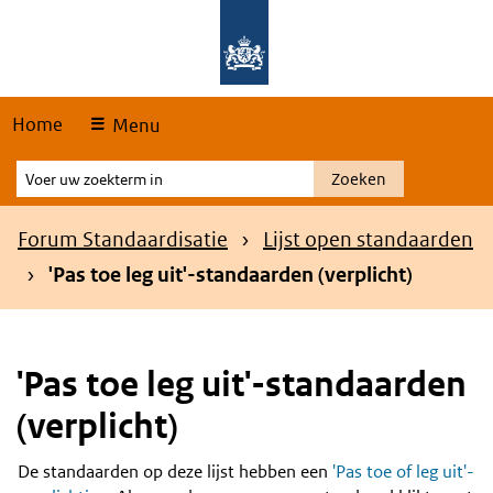
Skip
Overslaan en naar de hoofdnavigatie gaan
Overslaan en naar de inhoud gaan
links
Home
Menu
Voer
Zoeken
uw
zoekterm
Kruimelpad
Forum Standaardisatie
Lijst open standaarden
in
'Pas toe leg uit'-standaarden (verplicht)
'Pas toe leg uit'-standaarden
(verplicht)
De standaarden op deze lijst hebben een
'Pas toe of leg uit'-